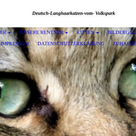
Deutsch-Langhaarkatzen-vom- Volkspark
ER
UNSERE RENTNER
KITTEN
BILDERGAL
-IMPRESSUM
DATENSCHUTZERKLÄRUNG
ZUHAUSE