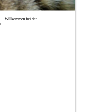
 den
k