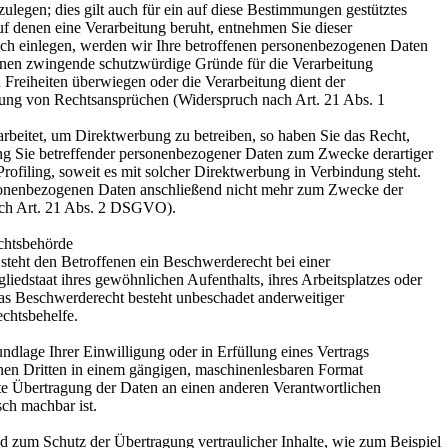
egen; dies gilt auch für ein auf diese Bestimmungen gestütztes
uf denen eine Verarbeitung beruht, entnehmen Sie dieser
ch einlegen, werden wir Ihre betroffenen personenbezogenen Daten
önnen zwingende schutzwürdige Gründe für die Verarbeitung
 Freiheiten überwiegen oder die Verarbeitung dient der
ng von Rechtsansprüchen (Widerspruch nach Art. 21 Abs. 1
beitet, um Direktwerbung zu betreiben, so haben Sie das Recht,
ung Sie betreffender personenbezogener Daten zum Zwecke derartiger
Profiling, soweit es mit solcher Direktwerbung in Verbindung steht.
sonenbezogenen Daten anschließend nicht mehr zum Zwecke der
ch Art. 21 Abs. 2 DSGVO).
chtsbehörde
teht den Betroffenen ein Beschwerderecht bei einer
iedstaat ihres gewöhnlichen Aufenthalts, ihres Arbeitsplatzes oder
as Beschwerderecht besteht unbeschadet anderweitiger
echtsbehelfe.
ndlage Ihrer Einwilligung oder in Erfüllung eines Vertrags
einen Dritten in einem gängigen, maschinenlesbaren Format
kte Übertragung der Daten an einen anderen Verantwortlichen
sch machbar ist.
nd zum Schutz der Übertragung vertraulicher Inhalte, wie zum Beispiel