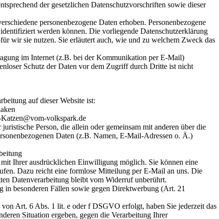
ntsprechend der gesetzlichen Datenschutzvorschriften sowie dieser
 verschiedene personenbezogene Daten erhoben. Personenbezogene
 identifiziert werden können. Die vorliegende Datenschutzerklärung
für wir sie nutzen. Sie erläutert auch, wie und zu welchem Zweck das
ragung im Internet (z.B. bei der Kommunikation per E-Mail)
nloser Schutz der Daten vor dem Zugriff durch Dritte ist nicht
rbeitung auf dieser Website ist:
laken
H-Katzen@vom-volkspark.de
er juristische Person, die allein oder gemeinsam mit anderen über die
ersonenbezogenen Daten (z.B. Namen, E-Mail-Adressen o. Ä.)
beitung
mit Ihrer ausdrücklichen Einwilligung möglich. Sie können eine
rrufen. Dazu reicht eine formlose Mitteilung per E-Mail an uns. Die
ten Datenverarbeitung bleibt vom Widerruf unberührt.
g in besonderen Fällen sowie gegen Direktwerbung (Art. 21
on Art. 6 Abs. 1 lit. e oder f DSGVO erfolgt, haben Sie jederzeit das
nderen Situation ergeben, gegen die Verarbeitung Ihrer